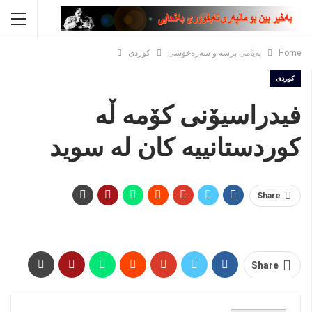
Home
پەیامی پرسە و سەرەخۆشی
کوردی
کوردی
فیدراسیۆنی کۆمه ڵه
کوردستانییه کان له سوید
Share
Share