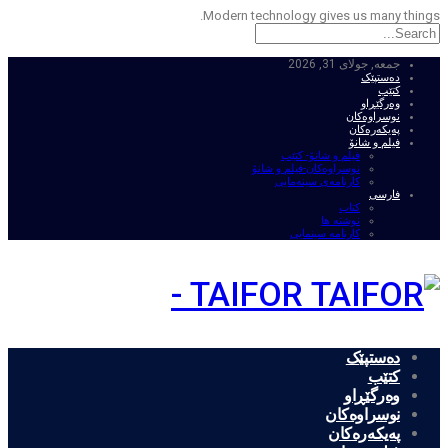
Modern technology gives us many things.
جمعه, جولای 31, 2026
ده‌ستپێک
کتێب
وەرگێڕاو
نوسراوه‌کان
په‌یکه‌ره‌کان
فیلم و شانۆ
فیلم و شانۆ- کتێب
نوسراوه‌کان-فیلم و شانۆ
کارنامه‌ی سینه‌مایی
فارسی
کتاب
نوشته ها
کارنامه سینمایی
TAIFOR -
ده‌ستپێک
کتێب
وەرگێڕاو
نوسراوه‌کان
په‌یکه‌ره‌کان