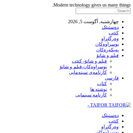
Modern technology gives us many things.
چهارشنبه, آگوست 5, 2026
ده‌ستپێک
کتێب
وەرگێڕاو
نوسراوه‌کان
په‌یکه‌ره‌کان
فیلم و شانۆ
فیلم و شانۆ- کتێب
نوسراوه‌کان-فیلم و شانۆ
کارنامه‌ی سینه‌مایی
فارسی
کتاب
نوشته ها
کارنامه سینمایی
TAIFOR -
ده‌ستپێک
کتێب
وەرگێڕاو
نوسراوه‌کان