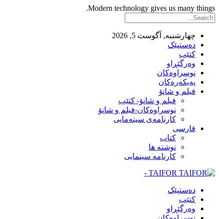
Modern technology gives us many things.
چهارشنبه, آگوست 5, 2026
ده‌ستپێک
کتێب
وەرگێڕاو
نوسراوه‌کان
په‌یکه‌ره‌کان
فیلم و شانۆ
فیلم و شانۆ- کتێب
نوسراوه‌کان-فیلم و شانۆ
کارنامه‌ی سینه‌مایی
فارسی
کتاب
نوشته ها
کارنامه سینمایی
TAIFOR -
ده‌ستپێک
کتێب
وەرگێڕاو
نوسراوه‌کان